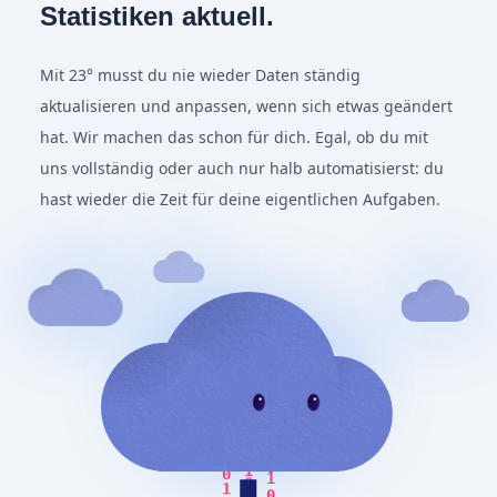
Statistiken aktuell.
Mit 23° musst du nie wieder Daten ständig
aktualisieren und anpassen, wenn sich etwas geändert
hat. Wir machen das schon für dich. Egal, ob du mit
uns vollständig oder auch nur halb automatisierst: du
hast wieder die Zeit für deine eigentlichen Aufgaben.
1
0
0
1
0
1
0
1
0
1
0
1